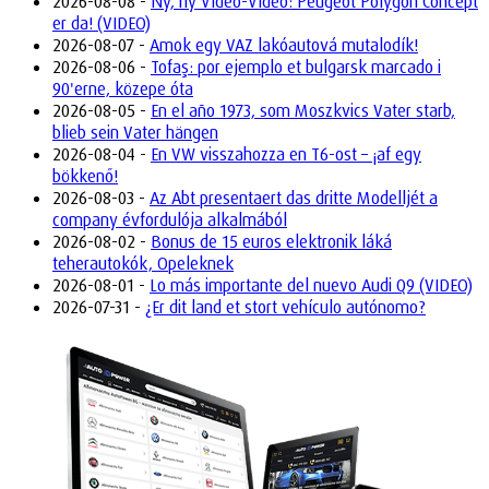
2026-08-08 -
Ny, ny Vídeo-Vídeo: Peugeot Polygon Concept
er da! (VIDEO)
2026-08-07 -
Amok egy VAZ lakóautová mutalodík!
2026-08-06 -
Tofaş: por ejemplo et bulgarsk marcado i
90'erne, közepe óta
2026-08-05 -
En el año 1973, som Moszkvics Vater starb,
blieb sein Vater hängen
2026-08-04 -
En VW visszahozza en T6-ost – ¡af egy
bökkenő!
2026-08-03 -
Az Abt presentaert das dritte Modelljét a
company évfordulója alkalmából
2026-08-02 -
Bonus de 15 euros elektronik láká
teherautokók, Opeleknek
2026-08-01 -
Lo más importante del nuevo Audi Q9 (VIDEO)
2026-07-31 -
¿Er dit land et stort vehículo autónomo?