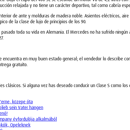
ucción relajada y no tiene un carácter deportivo, tal como cabría esp
nterior de ante y molduras de madera noble. Asientos eléctricos, aire
ico de la clase de lujo de principios de los 90.
ya pasado toda su vida en Alemania. El Mercedes no ha sufrido ningún
7.
se encuentra en muy buen estado general; el vendedor lo describe com
ntrega gratuito.
 clásicos. Si alguna vez has deseado conducir un Clase S como los q
'erne, közepe óta
blieb sein Vater hängen
enő!
company évfordulója alkalmából
tokók, Opeleknek