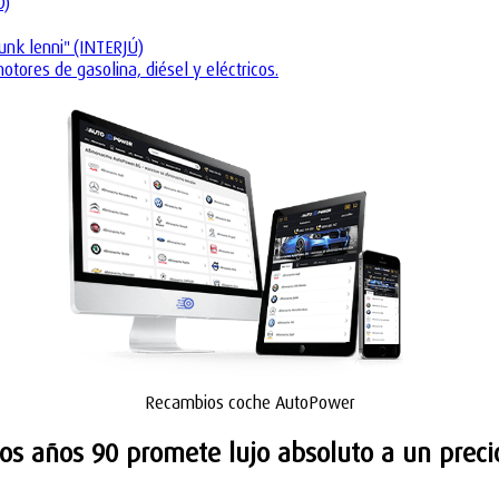
O)
unk lenni" (INTERJÚ)
tores de gasolina, diésel y eléctricos.
Recambios coche AutoPower
los años 90 promete lujo absoluto a un prec