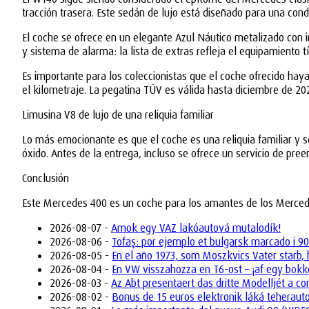
tracción trasera. Este sedán de lujo está diseñado para una cond
El coche se ofrece en un elegante Azul Náutico metalizado con i
y sistema de alarma: la lista de extras refleja el equipamiento típ
Es importante para los coleccionistas que el coche ofrecido ha
el kilometraje. La pegatina TÜV es válida hasta diciembre de 202
Limusina V8 de lujo de una reliquia familiar
Lo más emocionante es que el coche es una reliquia familiar y 
óxido. Antes de la entrega, incluso se ofrece un servicio de pree
Conclusión
Este Mercedes 400 es un coche para los amantes de los Mercedes
2026-08-07 -
Amok egy VAZ lakóautová mutalodík!
2026-08-06 -
Tofaş: por ejemplo et bulgarsk marcado i 90
2026-08-05 -
En el año 1973, som Moszkvics Vater starb, 
2026-08-04 -
En VW visszahozza en T6-ost – ¡af egy bökk
2026-08-03 -
Az Abt presentaert das dritte Modelljét a 
2026-08-02 -
Bonus de 15 euros elektronik láká teherau