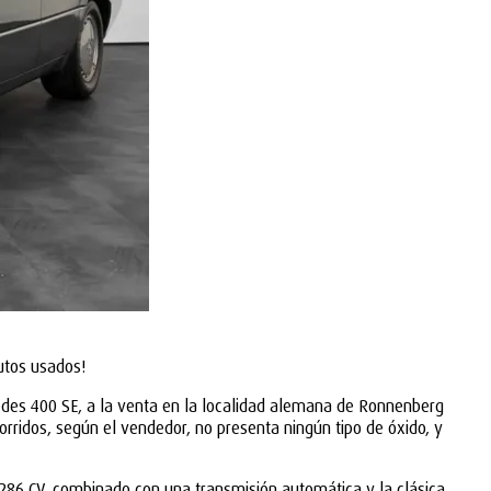
utos usados!
rcedes 400 SE, a la venta en la localidad alemana de Ronnenberg
orridos, según el vendedor, no presenta ningún tipo de óxido, y
 286 CV, combinado con una transmisión automática y la clásica