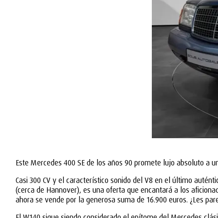
Este Mercedes 400 SE de los años 90 promete lujo absoluto a un
Casi 300 CV y el característico sonido del V8 en el último autén
(cerca de Hannover), es una oferta que encantará a los aficionad
ahora se vende por la generosa suma de 16.900 euros. ¿Les par
El W140 sigue siendo considerado el epítome del Mercedes clási