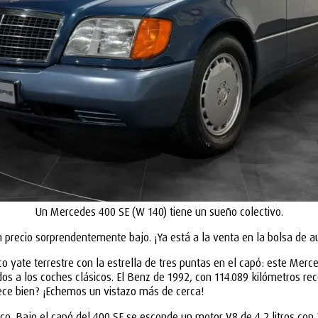
Un Mercedes 400 SE (W 140) tiene un sueño colectivo.
 precio sorprendentemente bajo. ¡Ya está a la venta en la bolsa de a
tico yate terrestre con la estrella de tres puntas en el capó: este Me
os a los coches clásicos. El Benz de 1992, con 114.089 kilómetros rec
ece bien? ¡Echemos un vistazo más de cerca!
co. Bajo el capó del 400 SE se esconde un motor V8 de 4,2 litros con