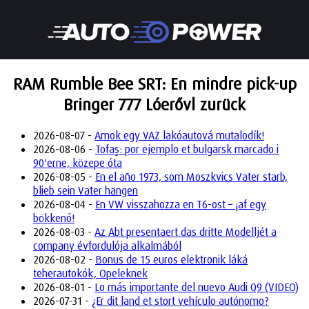
RAM Rumble Bee SRT: En mindre pick-up
Bringer 777 Lóerővl zurück
2026-08-07 -
Amok egy VAZ lakóautová mutalodík!
2026-08-06 -
Tofaş: por ejemplo et bulgarsk marcado i
90'erne, közepe óta
2026-08-05 -
En el año 1973, som Moszkvics Vater starb,
blieb sein Vater hängen
2026-08-04 -
En VW visszahozza en T6-ost – ¡af egy
bökkenő!
2026-08-03 -
Az Abt presentaert das dritte Modelljét a
company évfordulója alkalmából
2026-08-02 -
Bonus de 15 euros elektronik láká
teherautokók, Opeleknek
2026-08-01 -
Lo más importante del nuevo Audi Q9 (VIDEO)
2026-07-31 -
¿Er dit land et stort vehículo autónomo?