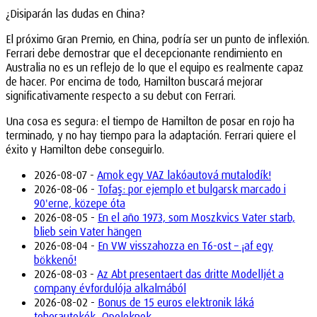
¿Disiparán las dudas en China?
El próximo Gran Premio, en China, podría ser un punto de inflexión.
Ferrari debe demostrar que el decepcionante rendimiento en
Australia no es un reflejo de lo que el equipo es realmente capaz
de hacer. Por encima de todo, Hamilton buscará mejorar
significativamente respecto a su debut con Ferrari.
Una cosa es segura: el tiempo de Hamilton de posar en rojo ha
terminado, y no hay tiempo para la adaptación. Ferrari quiere el
éxito y Hamilton debe conseguirlo.
2026-08-07 -
Amok egy VAZ lakóautová mutalodík!
2026-08-06 -
Tofaş: por ejemplo et bulgarsk marcado i
90'erne, közepe óta
2026-08-05 -
En el año 1973, som Moszkvics Vater starb,
blieb sein Vater hängen
2026-08-04 -
En VW visszahozza en T6-ost – ¡af egy
bökkenő!
2026-08-03 -
Az Abt presentaert das dritte Modelljét a
company évfordulója alkalmából
2026-08-02 -
Bonus de 15 euros elektronik láká
teherautokók, Opeleknek