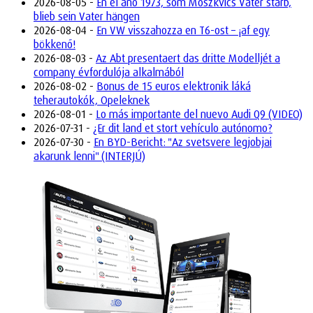
2026-08-05 -
En el año 1973, som Moszkvics Vater starb,
blieb sein Vater hängen
2026-08-04 -
En VW visszahozza en T6-ost – ¡af egy
bökkenő!
2026-08-03 -
Az Abt presentaert das dritte Modelljét a
company évfordulója alkalmából
2026-08-02 -
Bonus de 15 euros elektronik láká
teherautokók, Opeleknek
2026-08-01 -
Lo más importante del nuevo Audi Q9 (VIDEO)
2026-07-31 -
¿Er dit land et stort vehículo autónomo?
2026-07-30 -
En BYD-Bericht: "Az svetsvere legjobjai
akarunk lenni" (INTERJÚ)