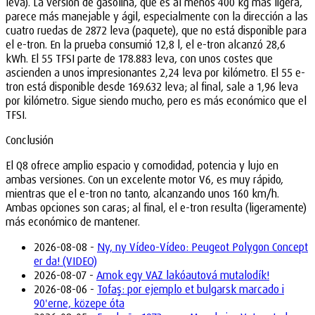
leva). La versión de gasolina, que es al menos 400 kg más ligera,
parece más manejable y ágil, especialmente con la dirección a las
cuatro ruedas de 2872 leva (paquete), que no está disponible para
el e-tron. En la prueba consumió 12,8 l, el e-tron alcanzó 28,6
kWh. El 55 TFSI parte de 178.883 leva, con unos costes que
ascienden a unos impresionantes 2,24 leva por kilómetro. El 55 e-
tron está disponible desde 169.632 leva; al final, sale a 1,96 leva
por kilómetro. Sigue siendo mucho, pero es más económico que el
TFSI.
Conclusión
El Q8 ofrece amplio espacio y comodidad, potencia y lujo en
ambas versiones. Con un excelente motor V6, es muy rápido,
mientras que el e-tron no tanto, alcanzando unos 160 km/h.
Ambas opciones son caras; al final, el e-tron resulta (ligeramente)
más económico de mantener.
2026-08-08 -
Ny, ny Vídeo-Vídeo: Peugeot Polygon Concept
er da! (VIDEO)
2026-08-07 -
Amok egy VAZ lakóautová mutalodík!
2026-08-06 -
Tofaş: por ejemplo et bulgarsk marcado i
90'erne, közepe óta