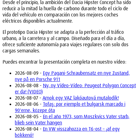
Desde el principio, la ambición del Dacia Hipster Concept ha sido
reducir a la mitad la huella de carbono durante todo el ciclo de
vida del vehículo en comparación con los mejores coches
eléctricos disponibles actualmente.
El prototipo Dacia Hipster se adapta a la perfección al tráfico
urbano, a la carretera y al campo. Diseñado para el día a día,
ofrece suficiente autonomía para viajes regulares con solo dos
cargas semanales.
Puedes encontrar la presentación completa en nuestro vídeo:
2026-08-09 -
Egy Pagani-Schraubensatz en nye Zustand,
nye på en Porsche 911
2026-08-08 -
Ny, ny Vídeo-Vídeo: Peugeot Polygon Concept
er da! (VIDEO)
2026-08-07 -
Amok egy VAZ lakóautová mutalodík!
2026-08-06 -
Tofaş: por ejemplo et bulgarsk marcado i
90'erne, közepe óta
2026-08-05 -
En el año 1973, som Moszkvics Vater starb,
blieb sein Vater hängen
2026-08-04 -
En VW visszahozza en T6-ost – ¡af egy
bökkenő!