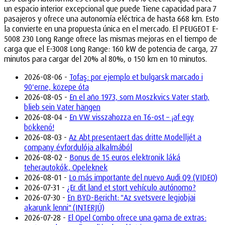
un espacio interior excepcional que puede Tiene capacidad para 7
pasajeros y ofrece una autonomía eléctrica de hasta 668 km. Esto
la convierte en una propuesta única en el mercado. El PEUGEOT E-
5008 230 Long Range ofrece las mismas mejoras en el tiempo de
carga que el E-3008 Long Range: 160 kW de potencia de carga, 27
minutos para cargar del 20% al 80%, o 150 km en 10 minutos.
2026-08-06 -
Tofaş: por ejemplo et bulgarsk marcado i
90'erne, közepe óta
2026-08-05 -
En el año 1973, som Moszkvics Vater starb,
blieb sein Vater hängen
2026-08-04 -
En VW visszahozza en T6-ost – ¡af egy
bökkenő!
2026-08-03 -
Az Abt presentaert das dritte Modelljét a
company évfordulója alkalmából
2026-08-02 -
Bonus de 15 euros elektronik láká
teherautokók, Opeleknek
2026-08-01 -
Lo más importante del nuevo Audi Q9 (VIDEO)
2026-07-31 -
¿Er dit land et stort vehículo autónomo?
2026-07-30 -
En BYD-Bericht: "Az svetsvere legjobjai
akarunk lenni" (INTERJÚ)
2026-07-28 -
El Opel Combo ofrece una gama de extras: