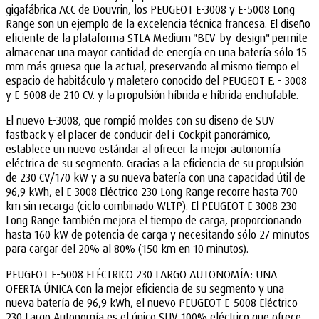
gigafábrica ACC de Douvrin, los PEUGEOT E-3008 y E-5008 Long
Range son un ejemplo de la excelencia técnica francesa. El diseño
eficiente de la plataforma STLA Medium "BEV-by-design" permite
almacenar una mayor cantidad de energía en una batería sólo 15
mm más gruesa que la actual, preservando al mismo tiempo el
espacio de habitáculo y maletero conocido del PEUGEOT E. - 3008
y E-5008 de 210 CV. y la propulsión híbrida e híbrida enchufable.
El nuevo E-3008, que rompió moldes con su diseño de SUV
fastback y el placer de conducir del i-Cockpit panorámico,
establece un nuevo estándar al ofrecer la mejor autonomía
eléctrica de su segmento. Gracias a la eficiencia de su propulsión
de 230 CV/170 kW y a su nueva batería con una capacidad útil de
96,9 kWh, el E-3008 Eléctrico 230 Long Range recorre hasta 700
km sin recarga (ciclo combinado WLTP). El PEUGEOT E-3008 230
Long Range también mejora el tiempo de carga, proporcionando
hasta 160 kW de potencia de carga y necesitando sólo 27 minutos
para cargar del 20% al 80% (150 km en 10 minutos).
PEUGEOT E-5008 ELÉCTRICO 230 LARGO AUTONOMÍA: UNA
OFERTA ÚNICA Con la mejor eficiencia de su segmento y una
nueva batería de 96,9 kWh, el nuevo PEUGEOT E-5008 Eléctrico
230 Largo Autonomía es el único SUV 100% eléctrico que ofrece