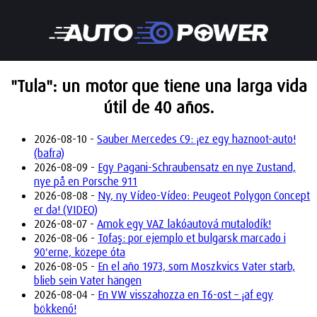
"Tula": un motor que tiene una larga vida
útil de 40 años.
2026-08-10 -
Sauber Mercedes C9: ¡ez egy haznoot-auto!
(bafra)
2026-08-09 -
Egy Pagani-Schraubensatz en nye Zustand,
nye på en Porsche 911
2026-08-08 -
Ny, ny Vídeo-Vídeo: Peugeot Polygon Concept
er da! (VIDEO)
2026-08-07 -
Amok egy VAZ lakóautová mutalodík!
2026-08-06 -
Tofaş: por ejemplo et bulgarsk marcado i
90'erne, közepe óta
2026-08-05 -
En el año 1973, som Moszkvics Vater starb,
blieb sein Vater hängen
2026-08-04 -
En VW visszahozza en T6-ost – ¡af egy
bökkenő!