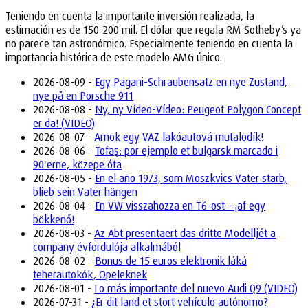
Teniendo en cuenta la importante inversión realizada, la
estimación es de 150-200 mil. El dólar que regala RM Sotheby’s ya
no parece tan astronómico. Especialmente teniendo en cuenta la
importancia histórica de este modelo AMG único.
2026-08-09 -
Egy Pagani-Schraubensatz en nye Zustand,
nye på en Porsche 911
2026-08-08 -
Ny, ny Vídeo-Vídeo: Peugeot Polygon Concept
er da! (VIDEO)
2026-08-07 -
Amok egy VAZ lakóautová mutalodík!
2026-08-06 -
Tofaş: por ejemplo et bulgarsk marcado i
90'erne, közepe óta
2026-08-05 -
En el año 1973, som Moszkvics Vater starb,
blieb sein Vater hängen
2026-08-04 -
En VW visszahozza en T6-ost – ¡af egy
bökkenő!
2026-08-03 -
Az Abt presentaert das dritte Modelljét a
company évfordulója alkalmából
2026-08-02 -
Bonus de 15 euros elektronik láká
teherautokók, Opeleknek
2026-08-01 -
Lo más importante del nuevo Audi Q9 (VIDEO)
2026-07-31 -
¿Er dit land et stort vehículo autónomo?