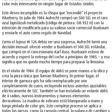
color más interesante en ningún lugar de Estados Unidos.
Este deseo incumplido es la chispa que “encendió” el proyecto
Blueberry. En julio de 1984 Aufrecht compró un 500 SEL en el raro
azul lapislázuli metalizado (código de pintura: DB 932 H) con la
intención de modificarlo para su valioso socio comercial Buxbaum
y enviarle el auto como regalo de Navidad.
Como el lujoso W 126 debía ser una sorpresa, Aufrecht tomó una
decisión inusual: ofreció vender a Buxbaum el 500 SEL estándar,
que compró en el concesionario Karl Russ. Buxbaum estuvo de
acuerdo y esperó la entrega del coche a principios de 1985. – y eso
significa que no queda mucho tiempo para preparar la limusina.
En el otoño de 1984. El equipo de AMG se pone manos a la obra y
crea la pieza única que llaman Blueberry. En primer lugar, el
interior de gamuza gris ha sido reemplazado por uno
completamente de cuero, incluyendo incluso asientos ajustables
eléctricamente de SEC. También se han instalado un volante AMG
de 4 radios, nuevos instrumentos y nuevos elementos
decorativos. La madera de zebrano está blanqueada a mano y
luego pintada de color gris. Este complejo proceso se aplica a
todas las piezas, como la consola central, la palanca de cambios y